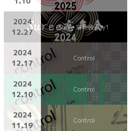
1.10
2024
Suree 忘年会 Day1
12.27
2024
Control
12.17
2024
Control
12.10
2024
Control
11.19