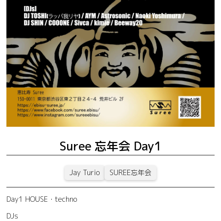
Suree 忘年会 Day1
Jay Turio
SUREE忘年会
Day1 HOUSE・techno
DJs