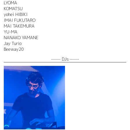
LYOMA
KOMATSU
yohei HIBIKI
IMAI FUKUTARO
MAI TAKEMURA
YU-MA
NANAKO YAMANE
Jay Turio
Beeway20
——– DJs ——-