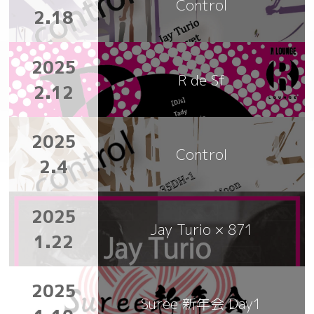
Control
2.18
2025
R de Sf
2.12
2025
Control
2.4
2025
Jay Turio × 871
1.22
2025
Suree 新年会 Day1