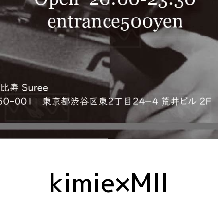
kimie×MII