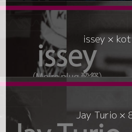
issey × kot
Jay Turio × 