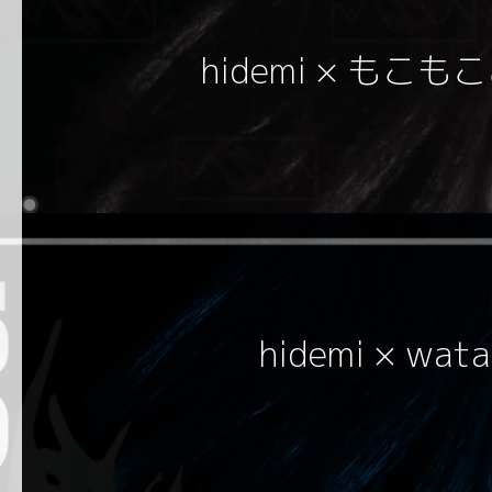
hidemi × もこ
hidemi × wat