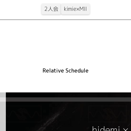
2人会
kimie×MII
Relative Schedule
hidemi ×