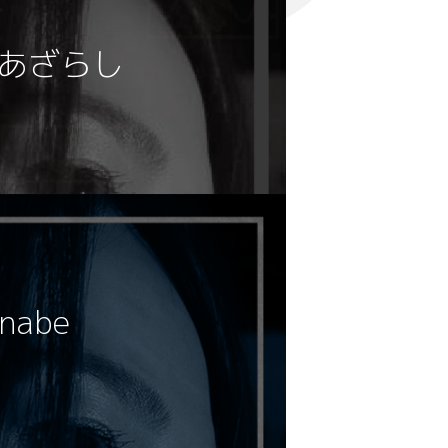
もこあざらし
anabe