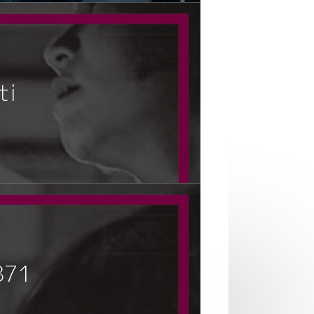
ti
871