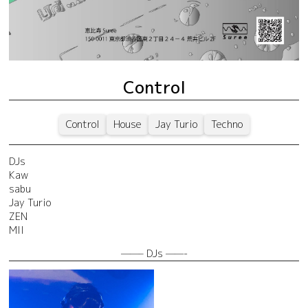
Control
Control
House
Jay Turio
Techno
DJs
Kaw
sabu
Jay Turio
ZEN
MII
——– DJs ——-