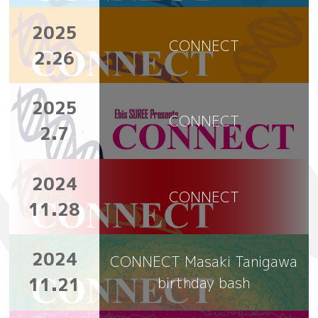
2025
CONNECT
2.26
2025
CONNECT
2.7
2024
CONNECT
11.28
2024
CONNECT Masaki Tanigawa
11.21
birthday bash