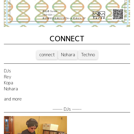
CONNECT
connect
Nohara
Techno
DJs
Rey
Kopa
Nohara
and more
——– DJs ——-