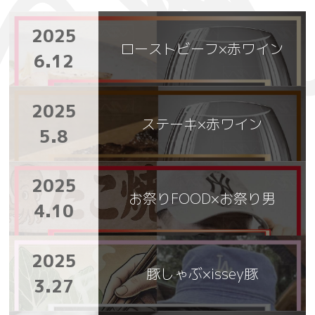
2025
ローストビーフ×赤ワイン
6.12
2025
ステーキ×赤ワイン
5.8
2025
お祭りFOOD×お祭り男
4.10
2025
豚しゃぶ×issey豚
3.27