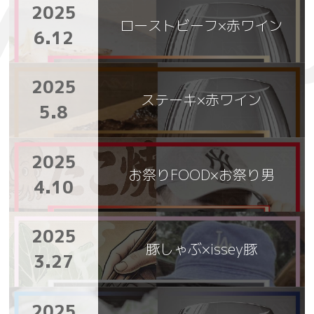
2025
ローストビーフ×赤ワイン
6.12
2025
ステーキ×赤ワイン
5.8
2025
お祭りFOOD×お祭り男
4.10
2025
豚しゃぶ×issey豚
3.27
2025