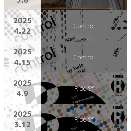
2025
Control
4.22
2025
Control
4.15
2025
R de Sf
4.9
2025
R de Sf
3.12