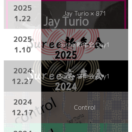
2025
Jay Turio × 871
1.22
2025
Suree 新年会 Day1
1.10
2024
Suree 忘年会 Day1
12.27
2024
Control
12.17