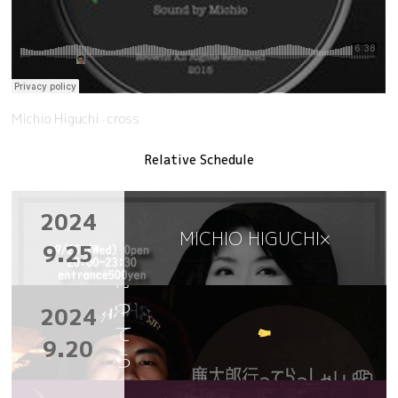
Michio Higuchi
cross
·
Relative Schedule
廉
2024
太
MICHIO HIGUCHI×
9.25
郎
行
っ
2024
て
9.20
ら
っ