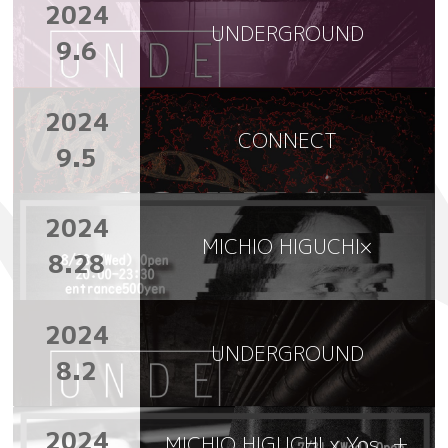
2024
し
UNDERGROUND
ゃ
9.6
い
2024
CONNECT
9.5
2024
MICHIO HIGUCHI×
8.28
2024
UNDERGROUND
8.2
2024
MICHIO HIGUCHI x Yos. ＋