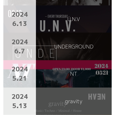
2024
U.N.V
6.13
2024
UNDERGROUND
6.7
2024
NT
5.21
2024
gravity
5.13