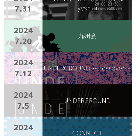
7.31
yyshuu
2024
九州会
7.20
2024
UNDERGROUND～crossover～
7.12
2024
UNDERGROUND
7.5
2024
CONNECT