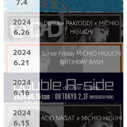
7.4
2024
Daisuke PAK(ODD) x MICHIO
6.26
HIGUCHI
2024
Suree Friday MICHIO HIGUCHI
6.21
BIRTIHDAY BASH
2024
double A-side
6.16
2024
ACID NAGAT x MICHIO HIGUHI
6.15